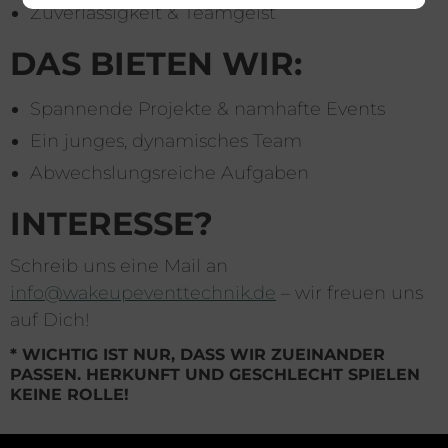
Zuverlässigkeit & Teamgeist
DAS BIETEN WIR:
Spannende Projekte & namhafte Events
Ein junges, dynamisches Team
Abwechslungsreiche Aufgaben
INTERESSE?
Schreib uns eine Mail an
info@wakeupeventtechnik.de
– wir freuen uns
auf Dich!
*
WICHTIG IST NUR, DASS WIR ZUEINANDER
PASSEN. HERKUNFT UND GESCHLECHT SPIELEN
KEINE ROLLE!