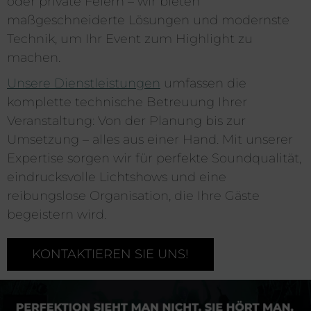
oder private Feiern – wir bieten
maßgeschneiderte Lösungen und modernste
Technik, um Ihr Event zum Highlight zu
machen.
Unsere Dienstleistungen
umfassen die
komplette technische Betreuung Ihrer
Veranstaltung: Von der Planung bis zur
Umsetzung – alles aus einer Hand. Mit unserer
Expertise sorgen wir für perfekte Soundqualität,
eindrucksvolle Lichtshows und eine
reibungslose Organisation, die Ihre Gäste
begeistern wird.
KONTAKTIEREN SIE UNS!