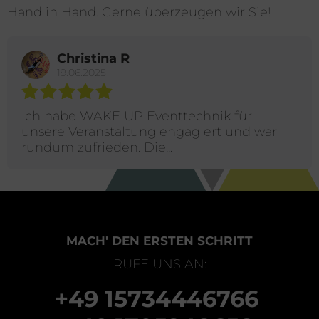
Hand in Hand. Gerne überzeugen wir Sie!
Christina R
19.06.2025
Ich habe WAKE UP Eventtechnik für
unsere Veranstaltung engagiert und war
rundum zufrieden. Die...
MACH' DEN ERSTEN SCHRITT
RUFE UNS AN:
+49 15734446766